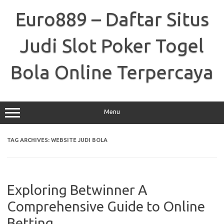
Skip
to
Euro889 – Daftar Situs
content
Judi Slot Poker Togel
Bola Online Terpercaya
Menu
TAG ARCHIVES:
WEBSITE JUDI BOLA
Exploring Betwinner A
Comprehensive Guide to Online
Betting