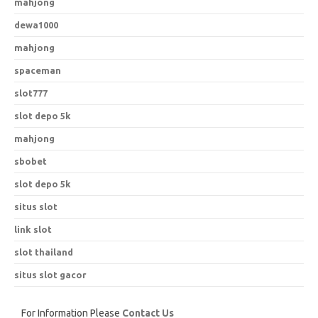
mahjong
dewa1000
mahjong
spaceman
slot777
slot depo 5k
mahjong
sbobet
slot depo 5k
situs slot
link slot
slot thailand
situs slot gacor
For Information Please
Contact Us