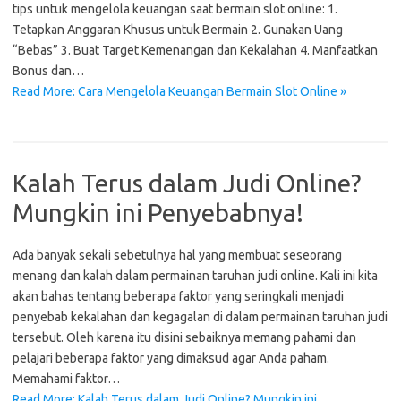
tips untuk mengelola keuangan saat bermain slot online: 1.
Tetapkan Anggaran Khusus untuk Bermain 2. Gunakan Uang
“Bebas” 3. Buat Target Kemenangan dan Kekalahan 4. Manfaatkan
Bonus dan…
Read More: Cara Mengelola Keuangan Bermain Slot Online »
Kalah Terus dalam Judi Online?
Mungkin ini Penyebabnya!
Ada banyak sekali sebetulnya hal yang membuat seseorang
menang dan kalah dalam permainan taruhan judi online. Kali ini kita
akan bahas tentang beberapa faktor yang seringkali menjadi
penyebab kekalahan dan kegagalan di dalam permainan taruhan judi
tersebut. Oleh karena itu disini sebaiknya memang pahami dan
pelajari beberapa faktor yang dimaksud agar Anda paham.
Memahami faktor…
Read More: Kalah Terus dalam Judi Online? Mungkin ini