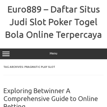
Skip
to
Euro889 – Daftar Situs
content
Judi Slot Poker Togel
Bola Online Terpercaya
Menu
TAG ARCHIVES:
PRAGMATIC PLAY SLOT
Exploring Betwinner A
Comprehensive Guide to Online
Betting