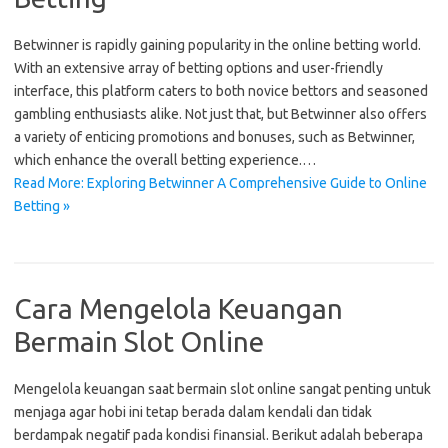
Betwinner is rapidly gaining popularity in the online betting world.
With an extensive array of betting options and user-friendly
interface, this platform caters to both novice bettors and seasoned
gambling enthusiasts alike. Not just that, but Betwinner also offers
a variety of enticing promotions and bonuses, such as Betwinner,
which enhance the overall betting experience.…
Read More: Exploring Betwinner A Comprehensive Guide to Online
Betting »
Cara Mengelola Keuangan
Bermain Slot Online
Mengelola keuangan saat bermain slot online sangat penting untuk
menjaga agar hobi ini tetap berada dalam kendali dan tidak
berdampak negatif pada kondisi finansial. Berikut adalah beberapa