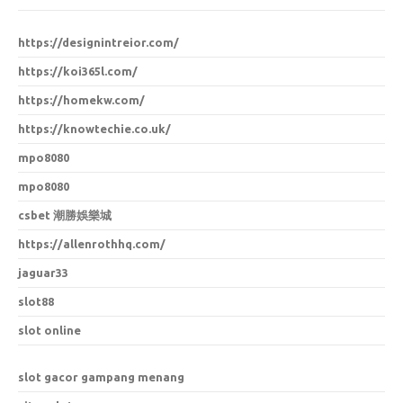
https://designintreior.com/
https://koi365l.com/
https://homekw.com/
https://knowtechie.co.uk/
mpo8080
mpo8080
csbet 潮勝娛樂城
https://allenrothhq.com/
jaguar33
slot88
slot online
slot gacor gampang menang