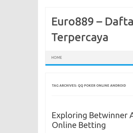
Skip
to
content
Euro889 – Dafta
Terpercaya
HOME
TAG ARCHIVES:
QQ POKER ONLINE ANDROID
Exploring Betwinner 
Online Betting