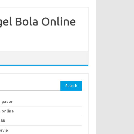
gel Bola Online
rch
t gacor
t online
t88
avip