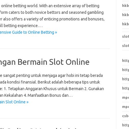
e online betting world. With an extensive array of betting
hk
atform caters to both novice bettors and seasoned gambling
hk
er also offers a variety of enticing promotions and bonuses,
hk
ll betting experience.…
nsive Guide to Online Betting »
slo
slo
gan Bermain Slot Online
htt
htt
 sangat penting untuk menjaga agar hobi ini tetap berada
htt
da kondisi finansial. Berikut adalah beberapa tips untuk
htt
ne: 1. Tetapkan Anggaran Khusus untuk Bermain 2. Gunakan
an Kekalahan 4. Manfaatkan Bonus dan…
mp
n Slot Online »
mp
cs
htt