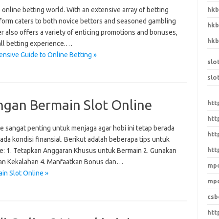
e online betting world. With an extensive array of betting
hk
atform caters to both novice bettors and seasoned gambling
hk
er also offers a variety of enticing promotions and bonuses,
hk
ll betting experience.…
nsive Guide to Online Betting »
slo
slo
gan Bermain Slot Online
htt
htt
 sangat penting untuk menjaga agar hobi ini tetap berada
htt
da kondisi finansial. Berikut adalah beberapa tips untuk
htt
ne: 1. Tetapkan Anggaran Khusus untuk Bermain 2. Gunakan
an Kekalahan 4. Manfaatkan Bonus dan…
mp
n Slot Online »
mp
cs
htt