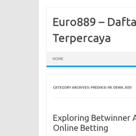
Skip
to
content
Euro889 – Dafta
Terpercaya
HOME
CATEGORY ARCHIVES:
PREDIKSI HK DEWA JUDI
Exploring Betwinner 
Online Betting