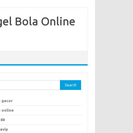
gel Bola Online
rch
t gacor
t online
t88
avip