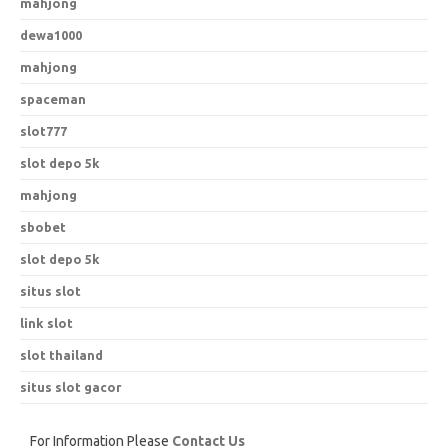
mahjong
dewa1000
mahjong
spaceman
slot777
slot depo 5k
mahjong
sbobet
slot depo 5k
situs slot
link slot
slot thailand
situs slot gacor
For Information Please
Contact Us