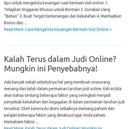
tips untuk mengelola keuangan saat bermain slot online: 1.
Tetapkan Anggaran Khusus untuk Bermain 2. Gunakan Uang
“Bebas” 3. Buat Target Kemenangan dan Kekalahan 4. Manfaatkan
Bonus dan…
Read More: Cara Mengelola Keuangan Bermain Slot Online »
Kalah Terus dalam Judi Online?
Mungkin ini Penyebabnya!
Ada banyak sekali sebetulnya hal yang membuat seseorang
menang dan kalah dalam permainan taruhan judi online. Kali ini kita
akan bahas tentang beberapa faktor yang seringkali menjadi
penyebab kekalahan dan kegagalan di dalam permainan taruhan judi
tersebut. Oleh karena itu disini sebaiknya memang pahami dan
pelajari beberapa faktor yang dimaksud agar Anda paham.
Memahami faktor…
Read More: Kalah Terus dalam Judi Online? Mungkin ini