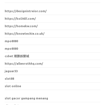
https://designintreior.com/
https://koi365l.com/
https://homekw.com/
https://knowtechie.co.uk/
mpo8080
mpo8080
csbet 潮勝娛樂城
https://allenrothhq.com/
jaguar33
slot88
slot online
slot gacor gampang menang