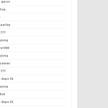
t gacor
top
t
 parlay
t777
hjong
a1000
hjong
aceman
t777
t depo 5k
hjong
bet
t depo 5k