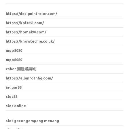
https://designintreior.com/
https://koi365l.com/
https://homekw.com/
https://knowtechie.co.uk/
mpo8080
mpo8080
csbet 潮勝娛樂城
https://allenrothhq.com/
jaguar33
slot88
slot online
slot gacor gampang menang