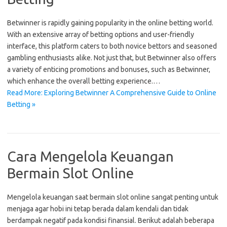
Betwinner is rapidly gaining popularity in the online betting world.
With an extensive array of betting options and user-friendly
interface, this platform caters to both novice bettors and seasoned
gambling enthusiasts alike. Not just that, but Betwinner also offers
a variety of enticing promotions and bonuses, such as Betwinner,
which enhance the overall betting experience.…
Read More: Exploring Betwinner A Comprehensive Guide to Online
Betting »
Cara Mengelola Keuangan
Bermain Slot Online
Mengelola keuangan saat bermain slot online sangat penting untuk
menjaga agar hobi ini tetap berada dalam kendali dan tidak
berdampak negatif pada kondisi finansial. Berikut adalah beberapa