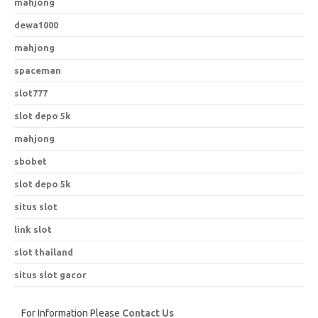
mahjong
dewa1000
mahjong
spaceman
slot777
slot depo 5k
mahjong
sbobet
slot depo 5k
situs slot
link slot
slot thailand
situs slot gacor
For Information Please
Contact Us